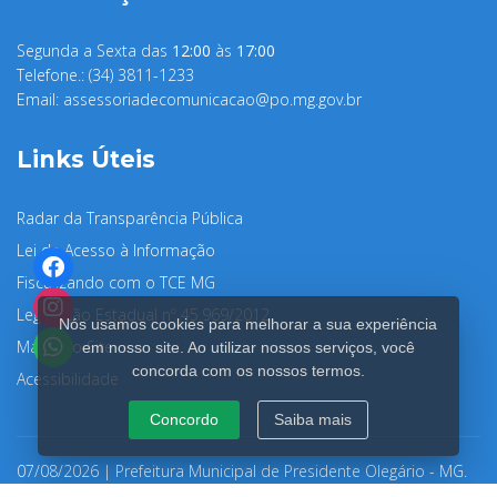
Segunda a Sexta das
12:00
às
17:00
Telefone.: (34) 3811-1233
Email:
assessoriadecomunicacao@po.mg.gov.br
Links Úteis
Radar da Transparência Pública
Lei de Acesso à Informação
Fiscalizando com o TCE MG
Legislação Estadual nº 45.969/2012
Nós usamos cookies para melhorar a sua experiência
Mapa do Site
em nosso site. Ao utilizar nossos serviços, você
concorda com os nossos termos.
Acessibilidade
Concordo
Saiba mais
07/08/2026 | Prefeitura Municipal de Presidente Olegário - MG.
Clique aqui para ler a nossa Política de Privacidade