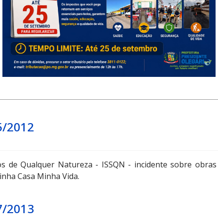
3/2010
egário-MG tratamento diferenciado, favorecido e simplific
no Porte e Empreendedor Individual de que trata a 
bro de 2006, com as respectivas alterações, e dá outras pr
5/2012
s de Qualquer Natureza - ISSQN - incidente sobre obras
inha Casa Minha Vida.
7/2013