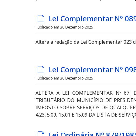
u
l
d
Lei Complementar Nº 08
t
e
Publicado em 30 Dezembro 2025
f
Altera a redação da Lei Complementar 023 d
a
u
l
d
Lei Complementar Nº 09
t
e
Publicado em 30 Dezembro 2025
f
ALTERA A LEI COMPLEMENTAR Nº 67, 
a
TRIBUTÁRIO DO MUNICÍPIO DE PRESIDEN
u
IMPOSTO SOBRE SERVIÇOS DE QUALQUER 
l
4.23, 5.09, 15.01 E 15.09 DA LISTA DE S
t
d
Lei Ordinária Nº 879/198