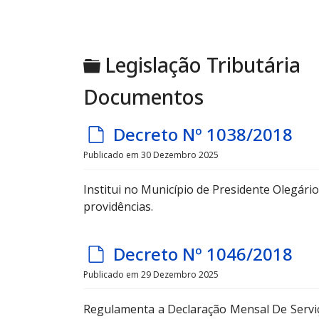
Pasta
Legislação Tributária
Documentos
d
Decreto Nº 1038/2018
e
Publicado em 30 Dezembro 2025
f
Institui no Município de Presidente Olegário 
a
providências.
u
l
d
Decreto Nº 1046/2018
t
e
Publicado em 29 Dezembro 2025
f
Regulamenta a Declaração Mensal De Serviço
a