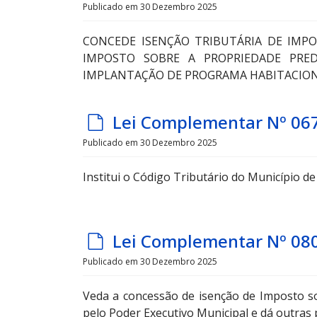
e
Publicado em 30 Dezembro 2025
f
CONCEDE ISENÇÃO TRIBUTÁRIA DE IMPO
a
IMPOSTO SOBRE A PROPRIEDADE PREDI
u
IMPLANTAÇÃO DE PROGRAMA HABITACIONA
l
t
d
Lei Complementar Nº 06
e
Publicado em 30 Dezembro 2025
f
Institui o Código Tributário do Município de
a
u
l
d
Lei Complementar Nº 08
t
e
Publicado em 30 Dezembro 2025
f
Veda a concessão de isenção de Imposto so
a
pelo Poder Executivo Municipal e dá outras 