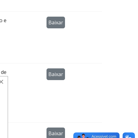
o e
Baixar
 de
Baixar
eto
×
Baixar