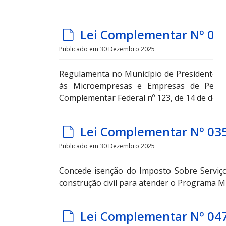
u
l
d
Lei Complementar Nº 02
t
e
Publicado em 30 Dezembro 2025
f
Regulamenta no Município de Presidente Ol
a
às Microempresas e Empresas de Peque
u
Complementar Federal nº 123, de 14 de dezem
l
t
d
Lei Complementar Nº 03
e
Publicado em 30 Dezembro 2025
f
Concede isenção do Imposto Sobre Serviço
a
construção civil para atender o Programa M
u
l
d
Lei Complementar Nº 04
t