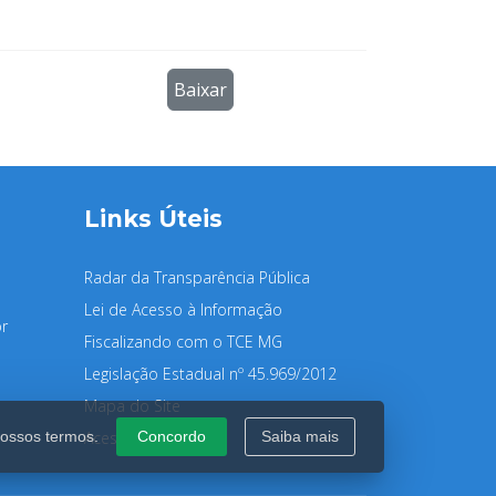
Baixar
Links Úteis
Radar da Transparência Pública
Lei de Acesso à Informação
r
Fiscalizando com o TCE MG
Legislação Estadual nº 45.969/2012
Mapa do Site
Acessibilidade
nossos termos.
Concordo
Saiba mais