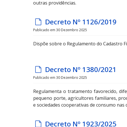
outras providências.
u
l
d
Decreto Nº 1126/2019
t
e
Publicado em 30 Dezembro 2025
f
Dispõe sobre o Regulamento do Cadastro Fis
a
u
l
d
Decreto Nº 1380/2021
t
e
Publicado em 30 Dezembro 2025
f
Regulamenta o tratamento favorecido, dif
a
pequeno porte, agricultores familiares, pro
u
e sociedades cooperativas de consumo nas c
l
t
d
Decreto Nº 1923/2025