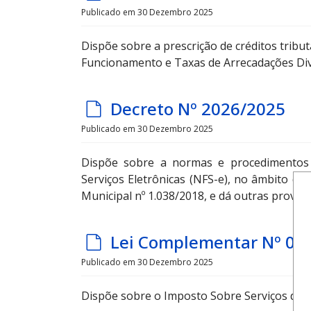
e
Publicado em 30 Dezembro 2025
f
Dispõe sobre a prescrição de créditos tribut
a
Funcionamento e Taxas de Arrecadações Dive
u
l
d
Decreto Nº 2026/2025
t
e
Publicado em 30 Dezembro 2025
f
Dispõe sobre a normas e procedimentos 
a
Serviços Eletrônicas (NFS-e), no âmbito d
u
Municipal nº 1.038/2018, e dá outras providê
l
t
d
Lei Complementar Nº 00
e
Publicado em 30 Dezembro 2025
f
Dispõe sobre o Imposto Sobre Serviços de Q
a