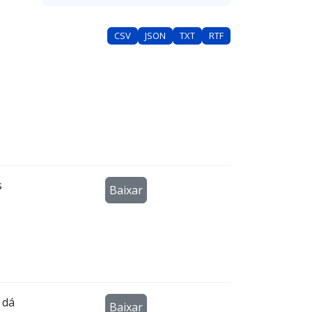
CSV
JSON
TXT
RTF
s
Baixar
 dá
Baixar