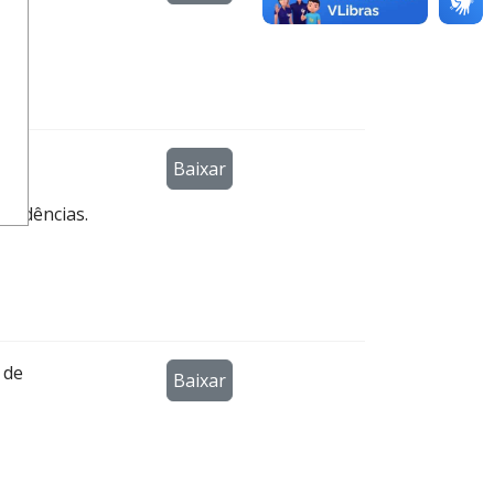
ado
Baixar
Lei
ovidências.
 de
Baixar