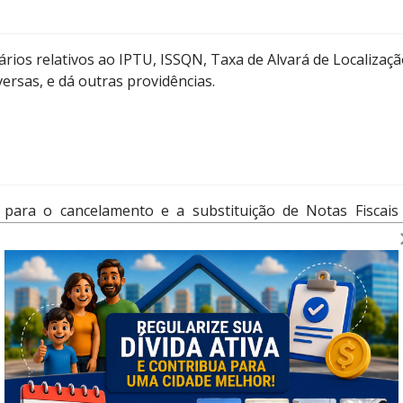
ários relativos ao IPTU, ISSQN, Taxa de Alvará de Localizaçã
rsas, e dá outras providências.
para o cancelamento e a substituição de Notas Fiscais
o Município de Presidente Olegário/MG, nos termos do Decr
ncias.
4/2003
ualquer Natureza - ISSQN e dá outras providências.