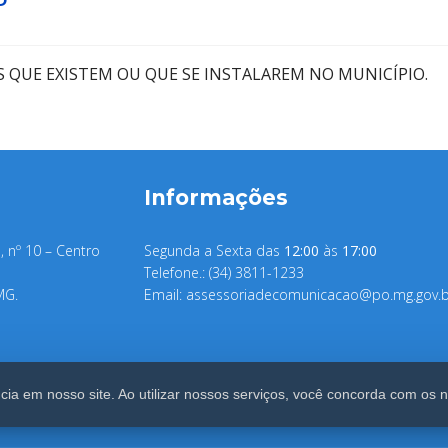
QUE EXISTEM OU QUE SE INSTALAREM NO MUNICÍ­PIO.
Informações
, nº 10 – Centro
Segunda a Sexta das
12:00
às
17:00
Telefone.: (34) 3811-1233
MG.
Email:
assessoriadecomunicacao@po.mg.gov.b
ia em nosso site. Ao utilizar nossos serviços, você concorda com os 