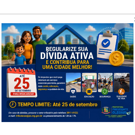
onitoramento
nsável por assegurar o cumprimento da Lei de Acesso à 
 ao qual pertence. Cabe a ela garantir a observância das n
dequada.
mento do atendimento às manifestações dos cidadãos e par
as informações públicas.
I e do CDU
na Administração Pública Municipal Direta e Ind
da Prefeitura Municipal de Presidente Olegário - MG: