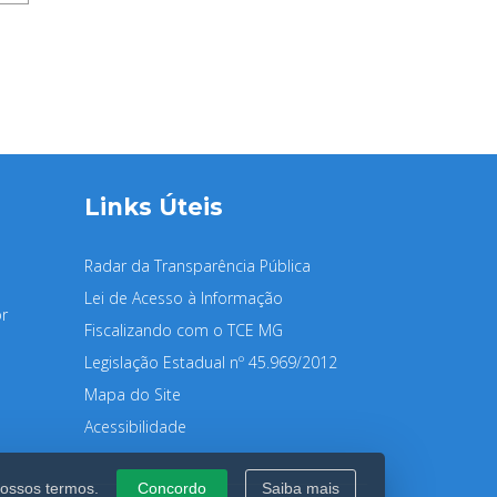
Links Úteis
Radar da Transparência Pública
Lei de Acesso à Informação
r
Fiscalizando com o TCE MG
Legislação Estadual nº 45.969/2012
Mapa do Site
Acessibilidade
nossos termos.
Concordo
Saiba mais