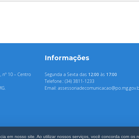
Informações
, nº 10 – Centro
Segunda a Sexta das
12:00
às
17:00
Telefone.: (34) 3811-1233
MG.
Email:
assessoriadecomunicacao@po.mg.gov.b
ia em nosso site. Ao utilizar nossos serviços, você concorda com os 