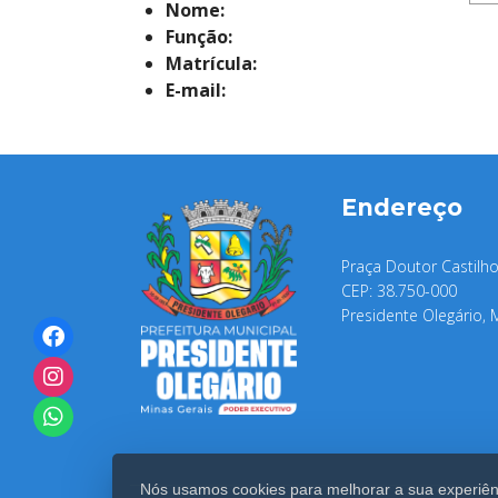
Nome:
Função:
Matrícula:
E-mail:
Endereço
Praça Doutor Castilho
CEP: 38.750-000
Presidente Olegário, 
Nós usamos cookies para melhorar a sua experiênc