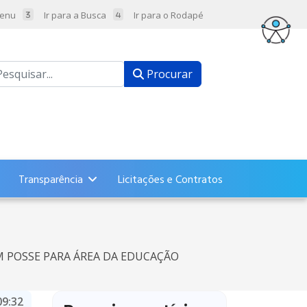
Menu
Ir para a Busca
Ir para o Rodapé
ocurar
Procurar
Transparência
Licitações e Contratos
 POSSE PARA ÁREA DA EDUCAÇÃO
09:32