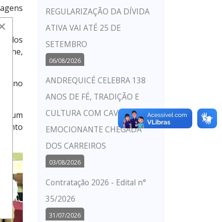
rdagens
REGULARIZAÇÃO DA DÍVIDA
az.
×
ATIVA VAI ATÉ 25 DE
or dos
SETEMBRO
reche,
06/08/2026
ANDREQUICÉ CELEBRA 138
dos no
ANOS DE FÉ, TRADIÇÃO E
CULTURA COM CAVALGADA E
ara um
imento
EMOCIONANTE CHEGADA
DOS CARREIROS
03/08/2026
Contratação 2026 - Edital n°
35/2026
31/07/2026