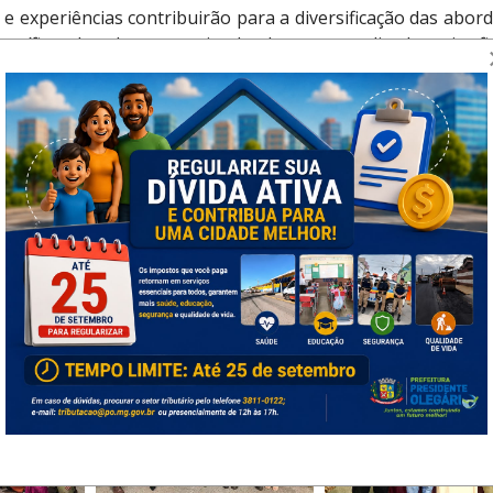
s e experiências contribuirão para a diversificação das abo
ecíficas dos alunos e estimulando um aprendizado mais efic
 de ensino municipal, desempenhando funções como profess
sica – supervisor educacional, nutricionista, auxiliar de c
ciplinas de ciências, geografia, inglês e português.
o ocorreu em 2011. Os novos empossados foram aprova
setembro de 2022.
nas o sistema educacional, mas também abrirão portas p
 é vista como um investimento vital para o desenvolv