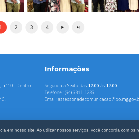
1
2
3
4
Informações
, nº 10 – Centro
Segunda a Sexta das
12:00
às
17:00
Telefone.: (34) 3811-1233
MG.
Email:
assessoriadecomunicacao@po.mg.gov.b
ia em nosso site. Ao utilizar nossos serviços, você concorda com os 