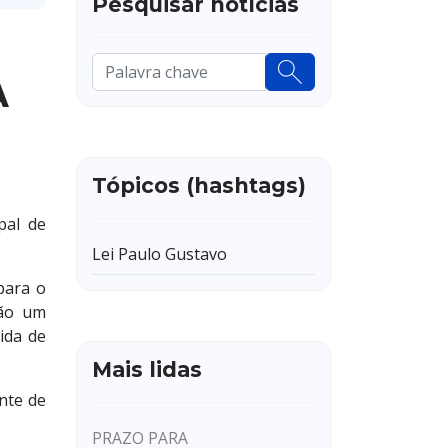
Pesquisar notícias
Pesquisar
A
...
Tópicos (hashtags)
pal de
Lei Paulo Gustavo
para o
rão um
ida de
Mais lidas
nte de
PRAZO PARA