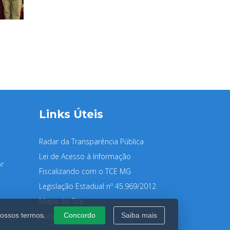
Links Úteis
Radar da Transparência Pública
Lei de Acesso à Informação
r
Fiscalizando com o TCE MG
Legislação Estadual nº 45.969/2012
Mapa do Site
nossos termos.
Concordo
Saiba mais
Acessibilidade