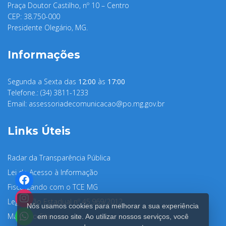
Praça Doutor Castilho, nº 10 – Centro
CEP: 38.750-000
Presidente Olegário, MG.
Informações
Segunda a Sexta das
12:00
às
17:00
Telefone.: (34) 3811-1233
Email:
assessoriadecomunicacao@po.mg.gov.br
Links Úteis
Radar da Transparência Pública
Lei de Acesso à Informação
Fiscalizando com o TCE MG
Legislação Estadual nº 45.969/2012
Nós usamos cookies para melhorar a sua experiência
Mapa do Site
em nosso site. Ao utilizar nossos serviços, você