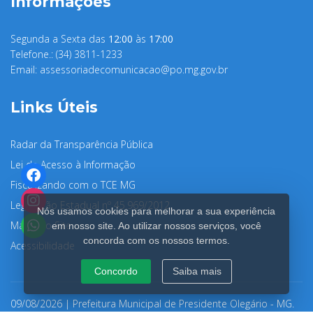
Informações
Segunda a Sexta das
12:00
às
17:00
Telefone.: (34) 3811-1233
Email:
assessoriadecomunicacao@po.mg.gov.br
Links Úteis
Radar da Transparência Pública
Lei de Acesso à Informação
Fiscalizando com o TCE MG
Legislação Estadual nº 45.969/2012
Nós usamos cookies para melhorar a sua experiência
Mapa do Site
em nosso site. Ao utilizar nossos serviços, você
concorda com os nossos termos.
Acessibilidade
Concordo
Saiba mais
09/08/2026 | Prefeitura Municipal de Presidente Olegário - MG.