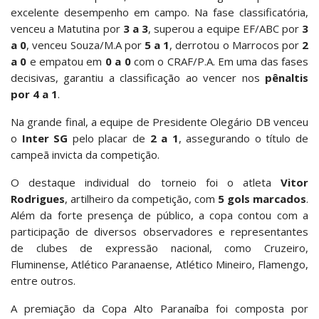
excelente desempenho em campo. Na fase classificatória,
venceu a Matutina por
3 a 3
, superou a equipe EF/ABC por
3
a 0
, venceu Souza/M.A por
5 a 1
, derrotou o Marrocos por
2
a 0
e empatou em
0 a 0
com o CRAF/P.A. Em uma das fases
decisivas, garantiu a classificação ao vencer nos
pênaltis
por 4 a 1
.
Na grande final, a equipe de Presidente Olegário DB venceu
o
Inter SG
pelo placar de
2 a 1
, assegurando o título de
campeã invicta da competição.
O destaque individual do torneio foi o atleta
Vitor
Rodrigues
, artilheiro da competição, com
5 gols marcados
.
Além da forte presença de público, a copa contou com a
participação de diversos observadores e representantes
de clubes de expressão nacional, como Cruzeiro,
Fluminense, Atlético Paranaense, Atlético Mineiro, Flamengo,
entre outros.
A premiação da Copa Alto Paranaíba foi composta por