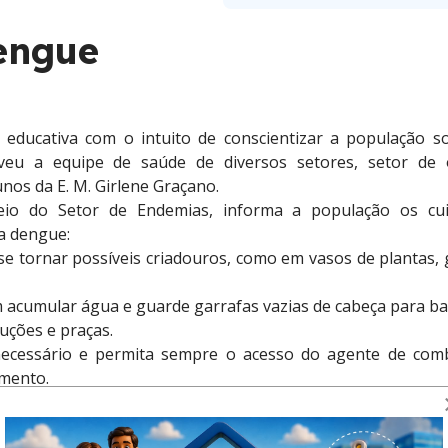
engue
educativa com o intuito de conscientizar a população s
eu a equipe de saúde de diversos setores, setor de 
nos da E. M. Girlene Graçano.
eio do Setor de Endemias, informa a população os cu
a dengue:
 tornar possíveis criadouros, como em vasos de plantas, 
m acumular água e guarde garrafas vazias de cabeça para ba
ruções e praças.
necessário e permita sempre o acesso do agente de com
imento.
tamos disponíveis no número: 34 3811-0141.