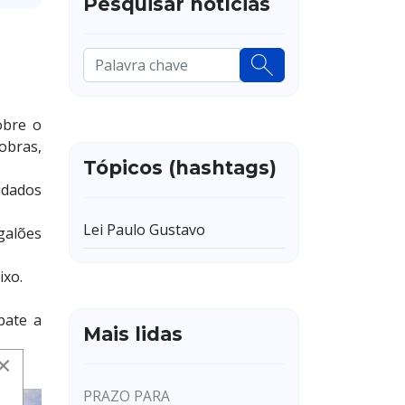
Pesquisar notícias
Pesquisar
...
obre o
obras,
Tópicos (hashtags)
idados
Lei Paulo Gustavo
galões
ixo.
bate a
Mais lidas
×
PRAZO PARA