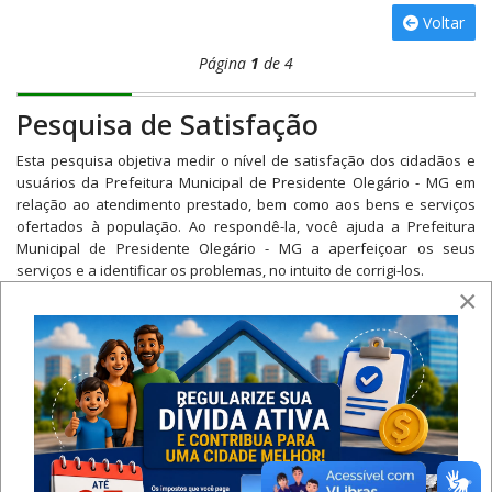
Voltar
Página
1
de 4
Pesquisa de Satisfação
Esta pesquisa objetiva medir o nível de satisfação dos cidadãos e
usuários da Prefeitura Municipal de Presidente Olegário - MG em
relação ao atendimento prestado, bem como aos bens e serviços
ofertados à população. Ao respondê-la, você ajuda a Prefeitura
Municipal de Presidente Olegário - MG a aperfeiçoar os seus
serviços e a identificar os problemas, no intuito de corrigi-los.
×
- Fundamento Legal: Art. 23, § 1º, da Lei Federal nº. 13.460/2017
- Tempo médio de resposta:
3 minutos
- Data-limite para respostas:
31/12/2025
Próxima >