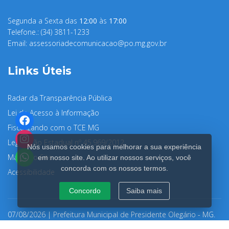
Segunda a Sexta das
12:00
às
17:00
Telefone.: (34) 3811-1233
Email:
assessoriadecomunicacao@po.mg.gov.br
Links Úteis
Radar da Transparência Pública
Lei de Acesso à Informação
Fiscalizando com o TCE MG
Legislação Estadual nº 45.969/2012
Nós usamos cookies para melhorar a sua experiência
Mapa do Site
em nosso site. Ao utilizar nossos serviços, você
concorda com os nossos termos.
Acessibilidade
Concordo
Saiba mais
07/08/2026 | Prefeitura Municipal de Presidente Olegário - MG.
Clique aqui para ler a nossa Política de Privacidade