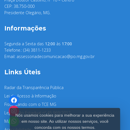
CEP: 38.750-000
Presidente Olegário, MG.
Informações
Segunda a Sexta das
12:00
às
17:00
Telefone.: (34) 3811-1233
Email:
assessoriadecomunicacao@po.mg.gov.br
Links Úteis
Radar da Transparência Pública
Lei de Acesso à Informação
Fiscalizando com o TCE MG
Legislação Estadual nº 45.969/2012
Nós usamos cookies para melhorar a sua experiência
Mapa do Site
em nosso site. Ao utilizar nossos serviços, você
concorda com os nossos termos.
Acessibilidade