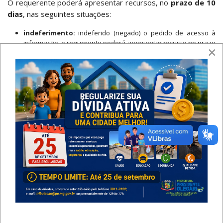
O requerente poderá apresentar recursos, no
prazo de 10
dias
, nas seguintes situações:
indeferimento:
indeferido (negado) o pedido de acesso à
informação, o requerente poderá apresentar recurso no prazo
×
de 10 dias, contados da ciência da decisão;
omissão:
não obtendo resposta nos 30 dias seguintes à
entrada do pedido, o requerente poderá apresentar
reclamação, no prazo de 10 dias, contados a partir do
encerramento do referido prazo.
Ambos os recursos serão destinados ao titular ou dirigente
do órgão ou unidade administrativa (geralmente, o
Secretário da pasta), que deverá se manifestar no prazo de
5 dias.
Se o recurso ou a reclamação não forem aceitos, o
requerente poderá ainda apresentar novo recurso ao
Prefeito Municipal, no prazo máximo de 10 dias, contado da
ciência da decisão.
Observação:
Todos os prazos acima são contados em dias