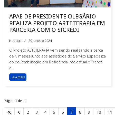
APAE DE PRESIDENTE OLEGÁRIO
REALIZA PROJETO ARTETERAPIA EM
PARCERIA COM O SICREDI
Notícias
29 Janeiro 2024
O Projeto AETETERAPIA vem sendo realizando a cerca
de 6 meses junto aos assistidos do Serviço Especializa
do de Reabilitação em Deficiência Intelectual e Transt
o...
Leia mais
Página 7 de 12
2
3
4
5
6
7
8
9
10
11